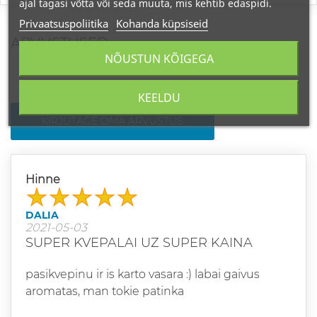
ajal tagasi võtta või seda muuta, mis kehtib edaspidi.
Privaatsuspoliitika
Kohanda küpsiseid
ARVUSTUSED
NÕUSTUN KÕIGEGA
KEELDU
KIRJUTAGE OMA ARVUSTUS
Hinne
DALIA
2021-05-03
SUPER KVEPALAI UZ SUPER KAINA
pasikvepinu ir is karto vasara :) labai gaivus
aromatas, man tokie patinka