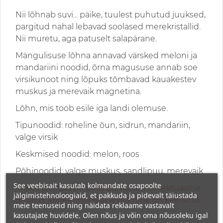
Nii lõhnab suvi... päike, tuulest puhutud juuksed,
pargitud nahal lebavad soolased merekristallid.
Nii muretu, aga patuselt salapärane.
Mängulisuse lõhna annavad värsked meloni ja
mandariini noodid, õrna magususe annab soe
virsikunoot ning lõpuks tõmbavad kauakestev
muskus ja merevaik magnetina.
Lõhn, mis toob esile iga landi olemuse.
Tipunoodid: roheline õun, sidrun, mandariin,
valge virsik
Keskmised noodid: melon, roos
Põhinoodid: valge muskus, sandlipuu, merevaik
See veebisait kasutab kolmandate osapoolte
• Tekst ja fotod on UAB Burkalifa intellektuaalne
jälgimistehnoloogiaid, et pakkuda ja pidevalt täiustada
omand, kopeerimine ja levitamine on keelatud.
meie teenuseid ning näidata reklaame vastavalt
kasutajate huvidele. Olen nõus ja võin oma nõusoleku igal