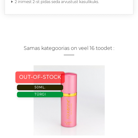
2 inimest 2-st pidas seda arvustust kasulikuks.
Samas kategoorias on veel 16 toodet :
OUT-OF-STOCK
50ML.
TÜRGI