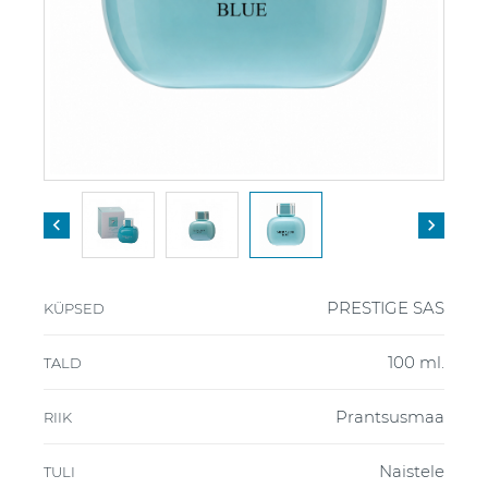


PRESTIGE SAS
KÜPSED
100 ml.
TALD
Prantsusmaa
RIIK
Naistele
TULI