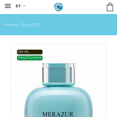

Merazur Blue EDP
100 ML.
PRANTSUSMAA