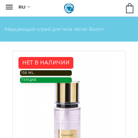

Мерцающий спрей для тела Velvet Bloom
НЕТ В НАЛИЧИИ
156 ML.
ТУРЦИЯ