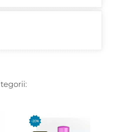
tegorii:
-20%
O