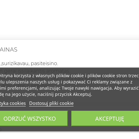
FAINAS
,surizikavau, pasiteisino.
n gerai issilaikantis aromatas.
itryna korzysta z własnych plików cookie i plików cookie stron trzec
meginuka dovanu, ir jau zinau kad kitas mano pirkinys bu
lu ulepszenia naszych usług i pokazywać Ci reklamy związane z
 aciu jums ir sekmes
mi preferencjami, analizując Twoje nawyki nawigacja. Aby wyrazić
ę na jego użycie, naciśnij przycisk Akceptuj.
tyka cookies
Dostosuj pliki cookie
 GERAS
ODRZUĆ WSZYSTKO
AKCEPTUJĘ
o