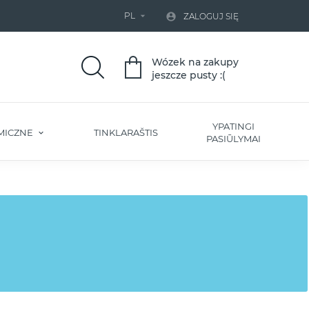
PL


ZALOGUJ SIĘ
Wózek na zakupy
jeszcze pusty :(
YPATINGI
MICZNE
TINKLARAŠTIS
PASIŪLYMAI