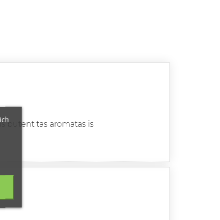
ich
s butent tas aromatas is