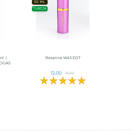
50 ML
TURCJA
l. |
Roxanne W45 EDT
LOGAS
12,00
15,00