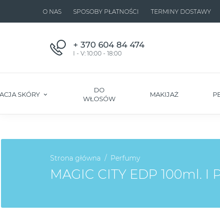
O NAS
SPOSOBY PŁATNOŚCI
TERMINY DOSTAWY
+ 370 604 84 474
I - V: 10:00 - 18:00
DO
ACJA SKÓRY
MAKIJAŻ
P
WŁOSÓW
Strona główna
Perfumy
MAGIC CITY EDP 100ml. I P