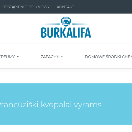
ODSTĄPIENIE OD UMOWY
KONTAKT
ERFUMY
ZAPACHY
DOMOWE ŚRODKI CHE
ranсūziški kvepalai vyrams