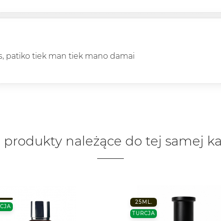
s, patiko tiek man tiek mano damai
 produkty należące do tej samej ka
25ML.
CJA
TURCJA