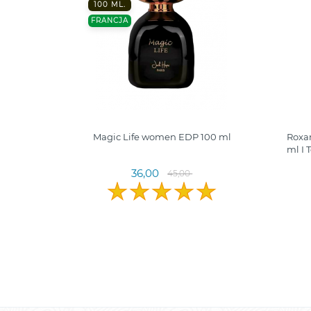
100 ML.
FRANCJA
T
Magic Life women EDP 100 ml
Roxa
ml I
36,00
45,00