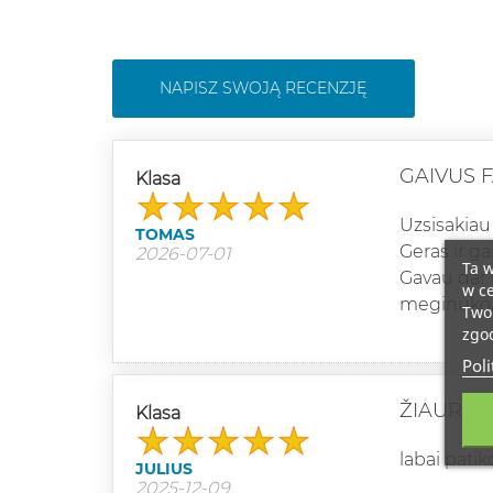
NAPISZ SWOJĄ RECENZJĘ
GAIVUS 
Klasa
Uzsisakiau 
TOMAS
Geras ir ga
2026-07-01
Ta w
Gavau dar 
w ce
meginuko,
Twoi
zgod
Poli
ŽIAURIAI
Klasa
labai patik
JULIUS
2025-12-09