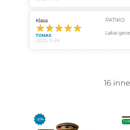
PATIKO
Klasa
Labai gera
TOMAS
2025-11-24
16 inne
-20%
TUR