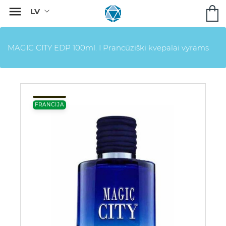

MAGIC CITY EDP 100ml. I Pranсūziški kvepalai vyrams
FRANCIJA