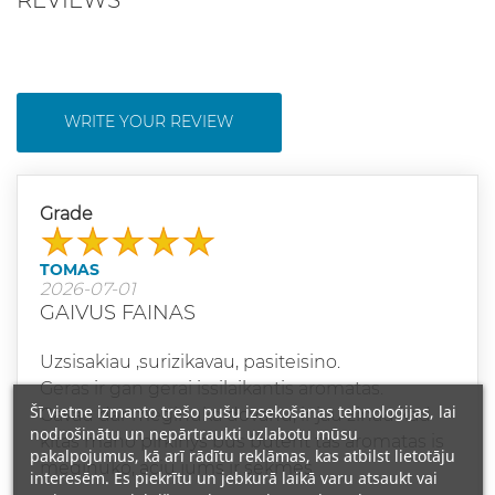
WRITE YOUR REVIEW
Grade
TOMAS
2026-07-01
GAIVUS FAINAS
Uzsisakiau ,surizikavau, pasiteisino.
Geras ir gan gerai issilaikantis aromatas.
Šī vietne izmanto trešo pušu izsekošanas tehnoloģijas, lai
Gavau dar meginuka dovanu, ir jau zinau kad
nodrošinātu un nepārtraukti uzlabotu mūsu
kitas mano pirkinys bus butent tas aromatas is
pakalpojumus, kā arī rādītu reklāmas, kas atbilst lietotāju
meginuko, aciu jums ir sekmes
interesēm. Es piekrītu un jebkurā laikā varu atsaukt vai