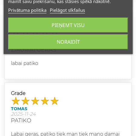
mainīt savu piekrišanu, kas stāsies spēkā nākotnē.
Privātuma politika
Pielāgot sīkfailus
Grade
PIEŅEMT VISU
JULIUS
NORAIDĪT
2025-12-09
ŽIAURIAI GERAS
labai patiko
Grade
TOMAS
2025-11-24
PATIKO
Labai geras, patiko tiek man tiek mano damai