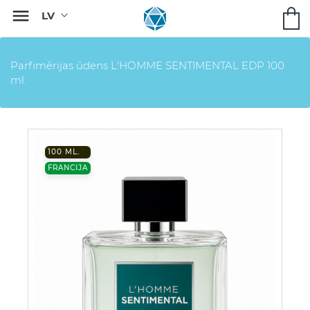

Parfimērijas ūdens L'HOMME SENTIMENTAL EDP 100
ml.
100 ML.
FRANCIJA