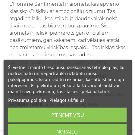
L'Homme Sentimental ir aromāts, kas apvieno
klasisko vīrišķību ar emocionālu dziļumu. Tas
atgādina laiku, kad stils bija daudz vairāk nekā
tikai mode – tas bija vērtību izpausme. Šis
aromāts ir lieliski piemērots gan oficiāliem
pasākumiem, gan vakariem, kad vēlaties atstāt
neaizmirstamu vīrišķības iespaidu. Tas ir klasiskas
elegances iemiesojums, kas radīts
izsmalcinātam un pārliecinātam vīrietim.
Šī vietne izmanto trešo pušu izsekošanas tehnoloģijas, lai
Aromāts ir piepildīts ar nostalģiju un modernu
nodrošinātu un nepārtraukti uzlabotu mūsu
šarmu, smalki apņemot valkātāju mūžīgā
pakalpojumus, kā arī rādītu reklāmas, kas atbilst lietotāju
aromātā.
interesēm. Es piekrītu un jebkurā laikā varu atsaukt vai
mainīt savu piekrišanu, kas stāsies spēkā nākotnē.
Virsējās notis:
bergamote, lauru lapa, rozā pipari
Privātuma politika
Pielāgot sīkfailus
Vidējās notis:
lavanda, krustnagliņas
Pamata notis:
ciedrs, dzintars, sandalkoks
PIEŅEMT VISU
NORAIDĪT