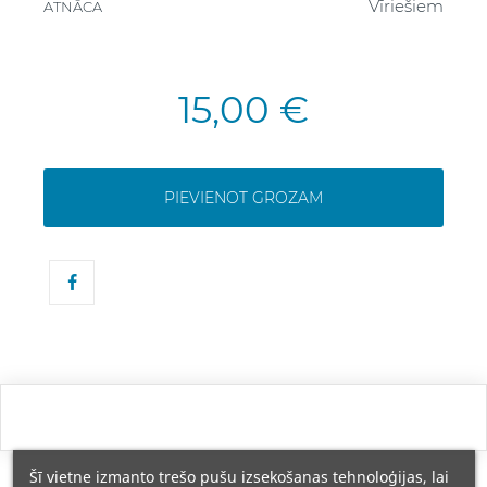
Vīriešiem
ATNĀCA
15,00 €
PIEVIENOT GROZAM
Šī vietne izmanto trešo pušu izsekošanas tehnoloģijas, lai