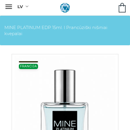

MINE PLATINUM EDP 15ml. I Prancūziški nišiniai
kvepalai
FRANCIJA