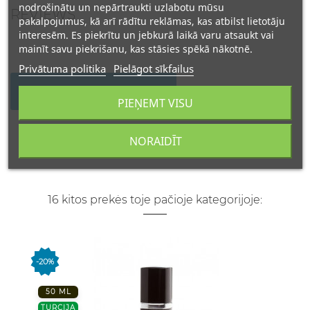
nodrošinātu un nepārtraukti uzlabotu mūsu
REVIEWS
pakalpojumus, kā arī rādītu reklāmas, kas atbilst lietotāju
interesēm. Es piekrītu un jebkurā laikā varu atsaukt vai
mainīt savu piekrišanu, kas stāsies spēkā nākotnē.
Privātuma politika
Pielāgot sīkfailus
WRITE YOUR REVIEW
PIEŅEMT VISU
NORAIDĪT
16 kitos prekės toje pačioje kategorijoje:
-20%
50 ML
TURCIJA