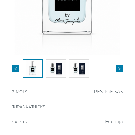


PRESTIGE SAS
ZĪMOLS
JŪRAS KĀJNIEKS
Francija
VALSTS