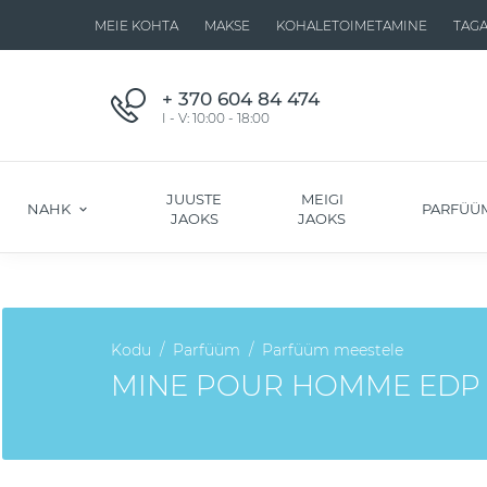
MEIE KOHTA
MAKSE
KOHALETOIMETAMINE
TAG
+ 370 604 84 474
I - V: 10:00 - 18:00
JUUSTE
MEIGI
NAHK
PARFÜÜ
JAOKS
JAOKS
Kodu
Parfüüm
Parfüüm meestele
MINE POUR HOMME EDP 15ml