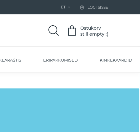
ET


LOGI SISSE
Ostukorv
still empty :(
KLARAŠTIS
ERIPAKKUMISED
KINKEKAARDID