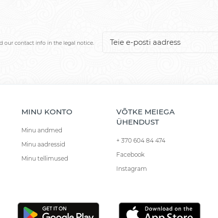
our contact info in the legal notice.
MINU KONTO
VÕTKE MEIEGA
ÜHENDUST
Minu andmed
+ 370 604 84 474
Minu aadressid
Facebook
Minu tellimused
Instagram