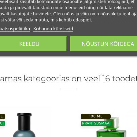
veebisait kasutab kolmandate osapoolte jälgimistehnoloogiaid, et
uda ja pidevalt täiustada meie teenuseid ning näidata reklaame
avalt kasutajate huvidele. Olen nõus ja võin oma nõusoleku igal aja
si võtta või seda muuta, mis kehtib edaspidi.
aatsuspoliitika
Kohanda küpsiseid
KEELDU
NÕUSTUN KÕIGEGA
amas kategoorias on veel 16 toodet
L.
100 ML
GI
PRANTSUSMAA