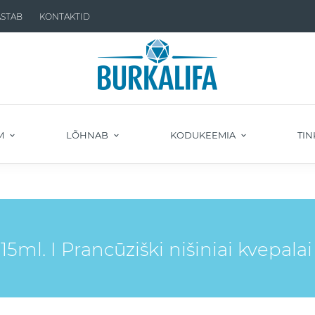
ASTAB
KONTAKTID
M
LÕHNAB
KODUKEEMIA
TIN
. I Prancūziški nišiniai kvepalai