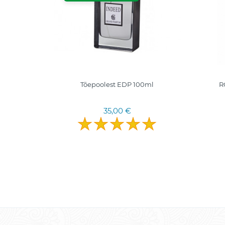
ancūziški
Tõepoolest EDP 100ml
R
35,00 €