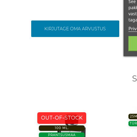
See 
pakk
vast
taga
Priv
KIRJUTAGE OMA ARVUSTUS
S
25M
OUT-OF-STOCK
TÜR
100 ML.
PRANTSUSMAA