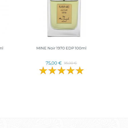
ml
MINE Noir 1970 EDP 100ml
SW
75,00 €
95,00 €