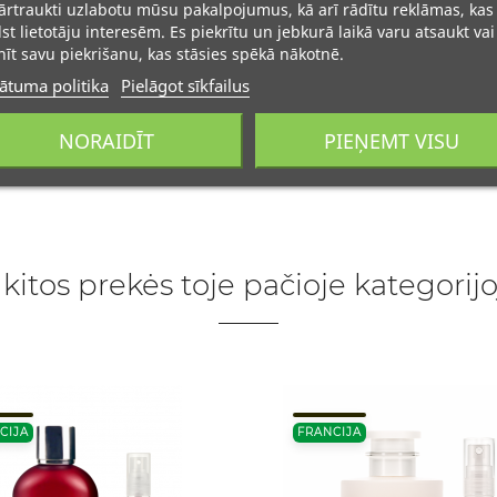
rtraukti uzlabotu mūsu pakalpojumus, kā arī rādītu reklāmas, kas
lst lietotāju interesēm. Es piekrītu un jebkurā laikā varu atsaukt vai
īt savu piekrišanu, kas stāsies spēkā nākotnē.
ātuma politika
Pielāgot sīkfailus
NORAIDĪT
PIEŅEMT VISU
 kitos prekės toje pačioje kategorijo
CIJA
FRANCIJA