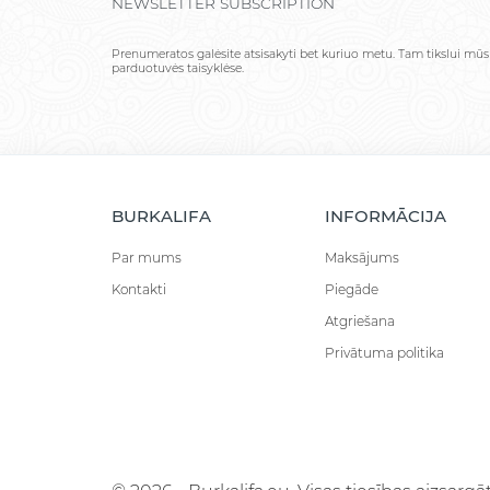
NEWSLETTER SUBSCRIPTION
Prenumeratos galėsite atsisakyti bet kuriuo metu. Tam tikslui mūs
parduotuvės taisyklėse.
BURKALIFA
INFORMĀCIJA
Par mums
Maksājums
Kontakti
Piegāde
Atgriešana
Privātuma politika