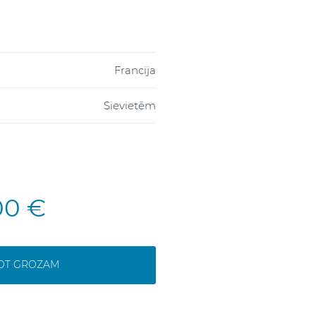
Francija
Sievietēm
00 €
NOT GROZAM