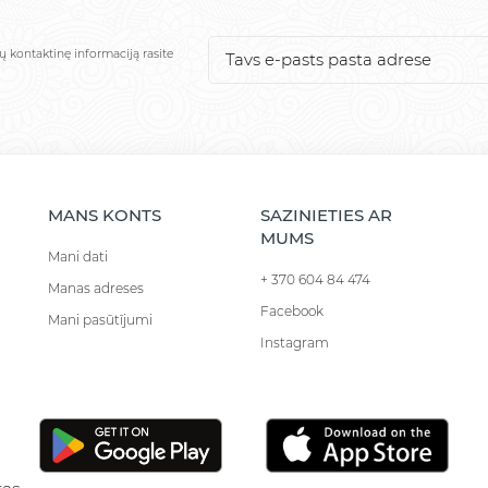
ų kontaktinę informaciją rasite
MANS KONTS
SAZINIETIES AR
MUMS
Mani dati
+ 370 604 84 474
Manas adreses
Facebook
Mani pasūtījumi
Instagram