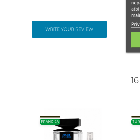
nepā
atbi
main
Priv
WRITE YOUR REVIEW
16
FRANCIJA
TUR