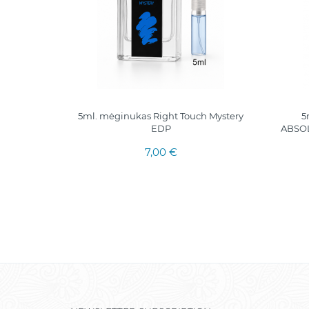
inukas
5ml. mėginukas Right Touch Mystery
5
EDP
ABSOL
7,00 €