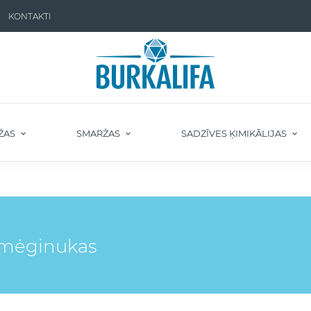
KONTAKTI
ŽAS
SMARŽAS
SADZĪVES ĶIMIKĀLIJAS
" mėginukas