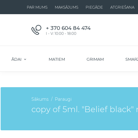
PAR MUMS
MAKSĀJUMS
PIEGĀDE
ATGRIEŠANA
+ 370 604 84 474
I - V: 10:00 - 18:00
ĀDAI
MATIEM
GRIMAM
SMAR
Sākums
Paraugi
copy of 5ml. "Belief black