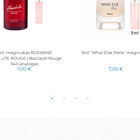
ml. mėginukas ROXANNE
5ml "What Else Perle" mėgi
UTE ROUGE | Baccarat Rouge
540 analogas
7,00 €
7,00 €