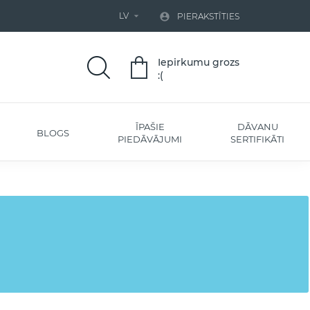
LV


PIERAKSTĪTIES
Iepirkumu grozs
:(
ĪPAŠIE
DĀVANU
BLOGS
PIEDĀVĀJUMI
SERTIFIKĀTI