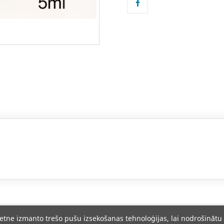
ietne izmanto trešo pušu izsekošanas tehnoloģijas, lai nodrošinātu