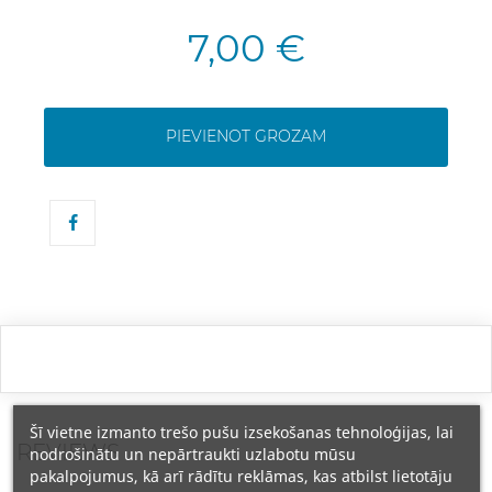
7,00 €
PIEVIENOT GROZAM
Šī vietne izmanto trešo pušu izsekošanas tehnoloģijas, lai
REVIEWS
nodrošinātu un nepārtraukti uzlabotu mūsu
pakalpojumus, kā arī rādītu reklāmas, kas atbilst lietotāju