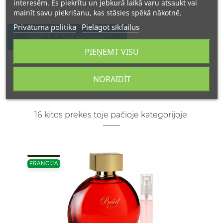
interesēm. Es piekrītu un jebkurā laikā varu atsaukt vai
mainīt savu piekrišanu, kas stāsies spēkā nākotnē.
Privātuma politika
Pielāgot sīkfailus
WRITE YOUR REVIEW
PIEŅEMT VISU
NORAIDĪT
16 kitos prekės toje pačioje kategorijoje:
FRANCIJA