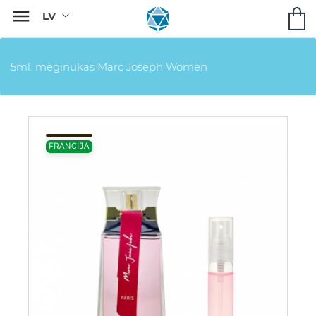

5ml. mėginukas Marc Joseph Women
FRANCIJA