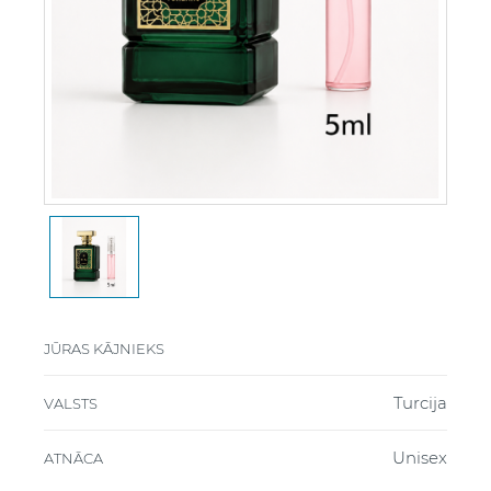
JŪRAS KĀJNIEKS
Turcija
VALSTS
Unisex
ATNĀCA