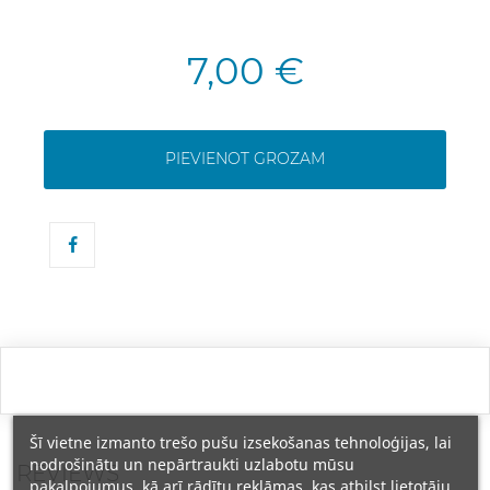
7,00 €
PIEVIENOT GROZAM
Šī vietne izmanto trešo pušu izsekošanas tehnoloģijas, lai
nodrošinātu un nepārtraukti uzlabotu mūsu
REVIEWS
pakalpojumus, kā arī rādītu reklāmas, kas atbilst lietotāju