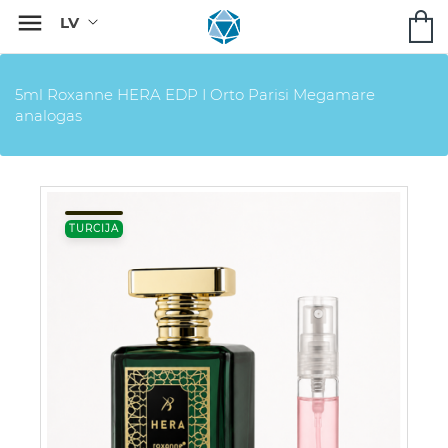

5ml Roxanne HERA EDP I Orto Parisi Megamare
analogas
TURCIJA