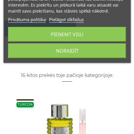
interesēm. Es piekrītu un jebkurā laikā varu atsaukt vai
mainīt savu piekrišanu, kas stāsies spēkā nākotnē.
Privātuma politika
Pielāgot sīkfailus
WRITE YOUR REVIEW
PIEŅEMT VISU
NORAIDĪT
16 kitos prekės toje pačioje kategorijoje:
TURCIJA