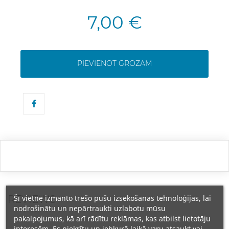
7,00 €
PIEVIENOT GROZAM
REVIEWS
Šī vietne izmanto trešo pušu izsekošanas tehnoloģijas, lai
nodrošinātu un nepārtraukti uzlabotu mūsu
pakalpojumus, kā arī rādītu reklāmas, kas atbilst lietotāju
interesēm. Es piekrītu un jebkurā laikā varu atsaukt vai