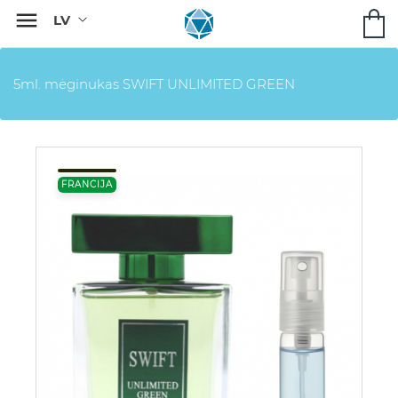

5ml. mėginukas SWIFT UNLIMITED GREEN
FRANCIJA