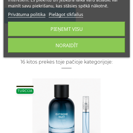
mainīt savu piekrišanu, kas stāsies spēkā nākotnē.
Privātuma politika
Pielāgot sīkfailus
WRITE YOUR REVIEW
PIEŅEMT VISU
NORAIDĪT
16 kitos prekės toje pačioje kategorijoje:
TURCIJA