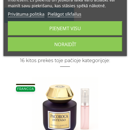
mainīt savu piekrišanu, kas stāsies spēkā nākotnē.
Privātuma politika
Pielāgot sīkfailus
WRITE YOUR REVIEW
PIEŅEMT VISU
NORAIDĪT
16 kitos prekės toje pačioje kategorijoje:
FRANCIJA