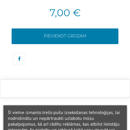
7,00 €
PIEVIENOT GROZAM
REVIEWS
Šī vietne izmanto trešo pušu izsekošanas tehnoloģijas, lai
nodrošinātu un nepārtraukti uzlabotu mūsu
pakalpojumus, kā arī rādītu reklāmas, kas atbilst lietotāju
interesēm. Es piekrītu un jebkurā laikā varu atsaukt vai