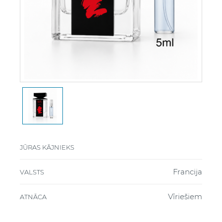
JŪRAS KĀJNIEKS
Francija
VALSTS
Vīriešiem
ATNĀCA