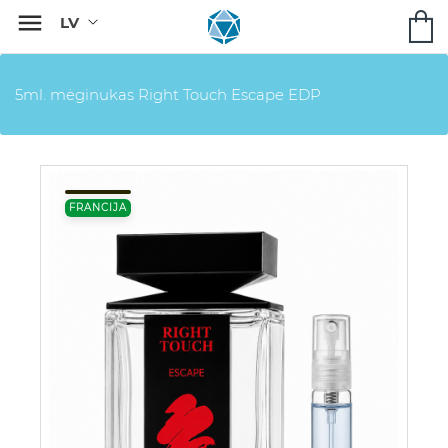

5ml. mėginukas Right Touch Escape EDP
FRANCIJA