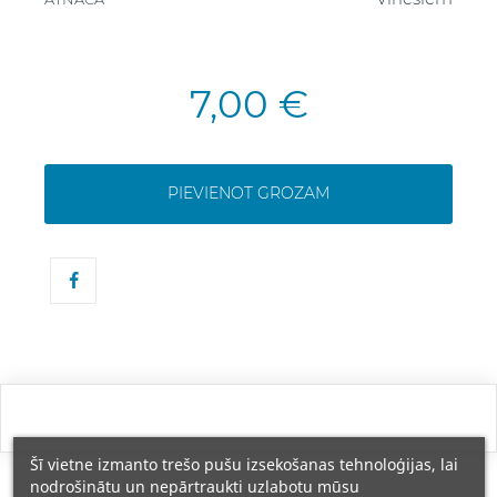
7,00 €
PIEVIENOT GROZAM
Šī vietne izmanto trešo pušu izsekošanas tehnoloģijas, lai
nodrošinātu un nepārtraukti uzlabotu mūsu