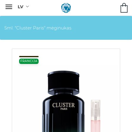

5ml. "Cluster Paris" mėginukas
FRANCIJA