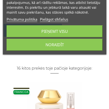
pakalpojumus, kā arī rādītu reklāmas, kas atbilst lietotāju
REVIEWS
interesēm. Es piekrītu un jebkurā laikā varu atsaukt vai
mainīt savu piekrišanu, kas stāsies spēkā nākotnē.
Privātuma politika
Pielāgot sīkfailus
WRITE YOUR REVIEW
PIEŅEMT VISU
NORAIDĪT
16 kitos prekės toje pačioje kategorijoje:
FRANCIJA