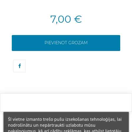
7,00 €
PIEVIENOT GROZAM
Šī vietne izmanto trešo pušu izsekošanas tehnoloģijas, lai
nodrošinātu un nepārtraukti uzlabotu mūsu
REVIEWS
pakalpojumus, kā arī rādītu reklāmas, kas atbilst lietotāju