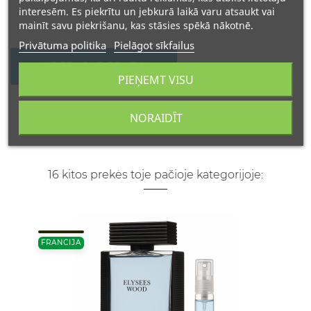
interesēm. Es piekrītu un jebkurā laikā varu atsaukt vai
mainīt savu piekrišanu, kas stāsies spēkā nākotnē.
Privātuma politika
Pielāgot sīkfailus
WRITE YOUR REVIEW
PIEŅEMT VISU
NORAIDĪT
16 kitos prekės toje pačioje kategorijoje:
FRANCIJA