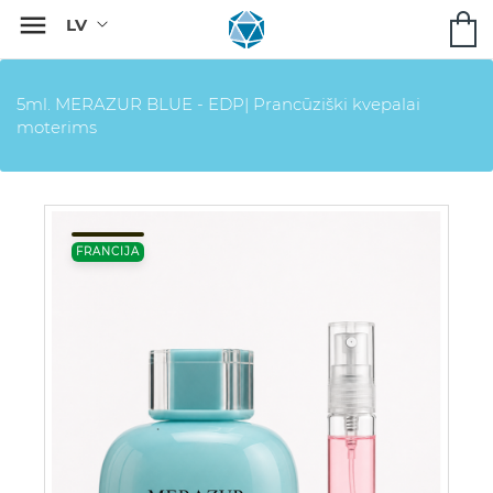

5ml. MERAZUR BLUE - EDP| Prancūziški kvepalai
moterims
FRANCIJA