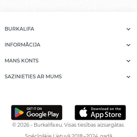

BURKALIFA

INFORMĀCIJA

MANS KONTS

SAZINIETIES AR MUMS
© 2026 - Burkalifa.eu. Visas tiesības aizsargātas.
Spēcīgākie Lietuvā 2018.–2024. gadā