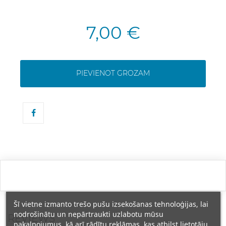
7,00 €
PIEVIENOT GROZAM
Šī vietne izmanto trešo pušu izsekošanas tehnoloģijas, lai
nodrošinātu un nepārtraukti uzlabotu mūsu
REVIEWS
pakalpojumus, kā arī rādītu reklāmas, kas atbilst lietotāju