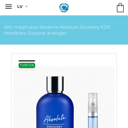

5ml. mėginukas Roxanne Absolute Discovery EDP
Montblanc Explorer analogas
TURCIJA