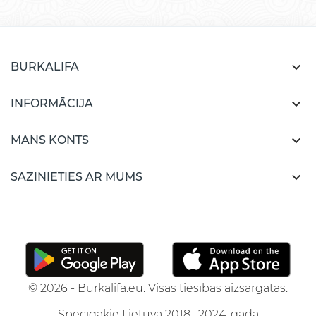

BURKALIFA

INFORMĀCIJA

MANS KONTS

SAZINIETIES AR MUMS
© 2026 - Burkalifa.eu. Visas tiesības aizsargātas.
Spēcīgākie Lietuvā 2018.–2024. gadā