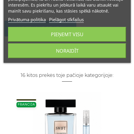
interesēm. Es piekrītu un jebkurā laikā varu atsaukt vai
mainīt savu piekrišanu, kas stāsies spēkā nākotnē.
Privātuma politika
Pielāgot sīkfailus
WRITE YOUR REVIEW
PIEŅEMT VISU
NORAIDĪT
16 kitos prekės toje pačioje kategorijoje:
FRANCIJA