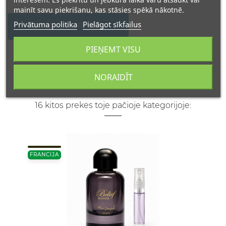
mainīt savu piekrišanu, kas stāsies spēkā nākotnē.
Privātuma politika
Pielāgot sīkfailus
WRITE YOUR REVIEW
PIEŅEMT VISU
NORAIDĪT
16 kitos prekės toje pačioje kategorijoje:
FRANCIJA