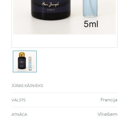
JŪRAS KĀJNIEKS
Francija
VALSTS
Vīriešiem
ATNĀCA