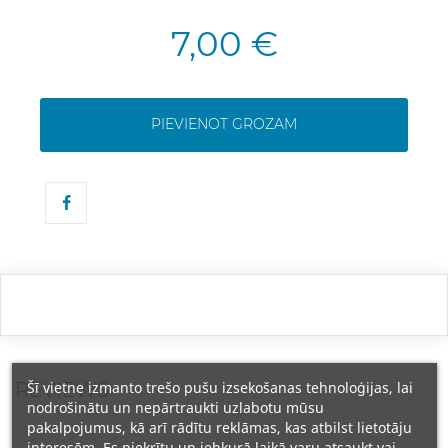
7,00 €
PIEVIENOT GROZAM
REVIEWS
Šī vietne izmanto trešo pušu izsekošanas tehnoloģijas, lai
nodrošinātu un nepārtraukti uzlabotu mūsu
pakalpojumus, kā arī rādītu reklāmas, kas atbilst lietotāju
interesēm. Es piekrītu un jebkurā laikā varu atsaukt vai