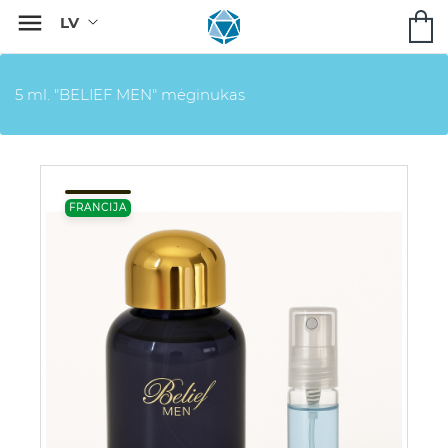

5 ml. "BELIEF MEN" mėginukas
FRANCIJA