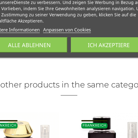
unsereDienste zu verbessern. Und zeigen Sie Werbung in Bezug a
 Vorlieben, indem Sie Ihre Gewohnheiten analysieren navigation.
 Zustimmung zu seiner Verwendung zu geben, klicken Sie auf die
ltfläche Akzeptieren.
tere Informationen
Anpassen von Cookies
ALLE ABLEHNEN
ICH AKZEPTIERE
 other products in the same catego
NKREICH
FRANKREICH