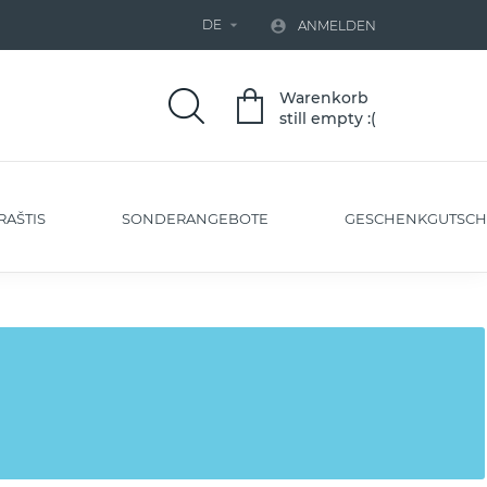
DE


ANMELDEN
Warenkorb
still empty :(
RAŠTIS
SONDERANGEBOTE
GESCHENKGUTSCH