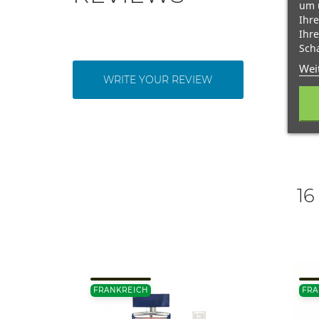
um 
Ihre
Ihre
Scha
Wei
WRITE YOUR REVIEW
16
FRANKREICH
FRA