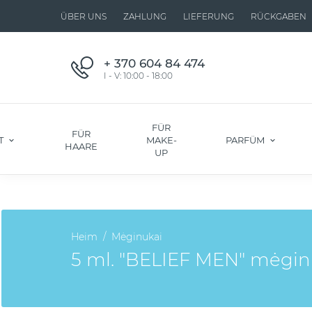
ÜBER UNS
ZAHLUNG
LIEFERUNG
RÜCKGABEN
+ 370 604 84 474
I - V: 10:00 - 18:00
FÜR
FÜR
T
MAKE-
PARFÜM
HAARE
UP
Heim
Mėginukai
5 ml. "BELIEF MEN" mėgin