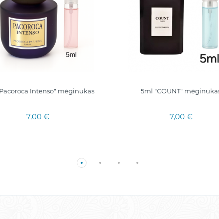
"Pacoroca Intenso" mėginukas
5ml "COUNT" mėginuka
7,00 €
7,00 €