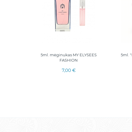
DE NUIT
5ml. mėginukas MY ELYSEES
5ml. 
FASHION
7,00 €