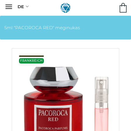

5ml "PACOROCA RED" mėginukas
FRANKREICH