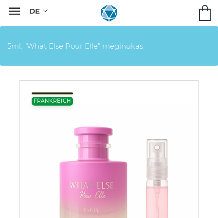

5ml. "What Else Pour Elle" mėginukas
FRANKREICH