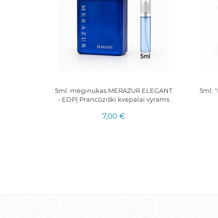
JOSEPH
5ml. mėginukas MERAZUR ELEGANT
5ml. 
- EDP| Prancūziški kvepalai vyrams
7,00 €