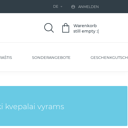
DE


ANMELDEN
Warenkorb
still empty :(
RAŠTIS
SONDERANGEBOTE
GESCHENKGUTSCH
i kvepalai vyrams