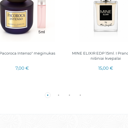
"Pacoroca Intenso" mėginukas
MINE ELIXIR EDP 15ml. I Pranc
nišiniai kvepalai
7,00 €
15,00 €