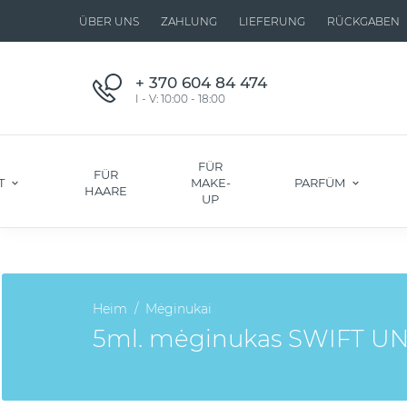
ÜBER UNS
ZAHLUNG
LIEFERUNG
RÜCKGABEN
+ 370 604 84 474
I - V: 10:00 - 18:00
FÜR
FÜR
T
MAKE-
PARFÜM
HAARE
UP
Heim
Mėginukai
5ml. mėginukas SWIFT UNL