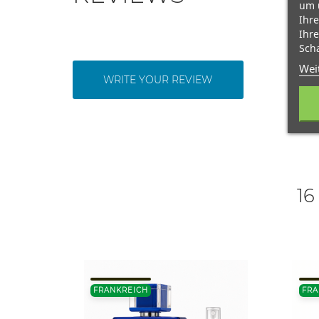
um 
Ihre
Ihre
Scha
Wei
WRITE YOUR REVIEW
16
FRANKREICH
FRA