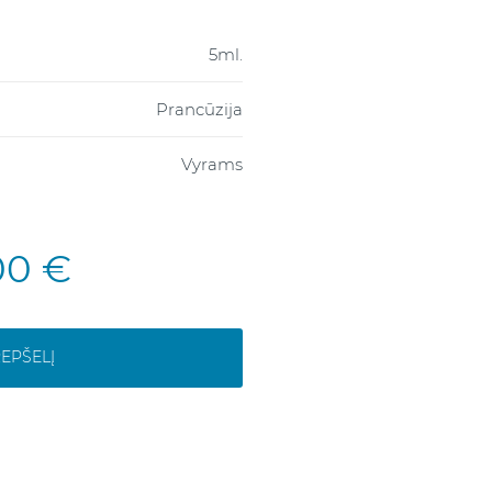
5ml.
Prancūzija
Vyrams
00 €
REPŠELĮ