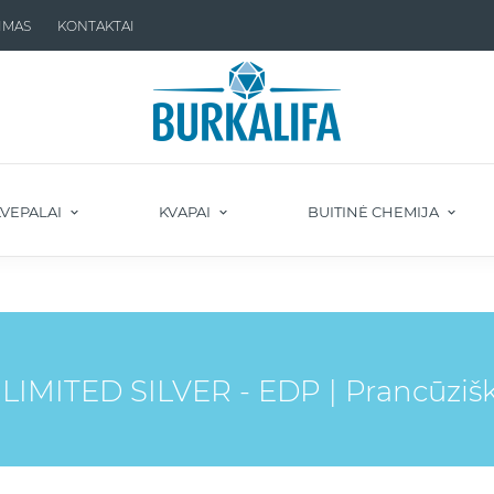
IMAS
KONTAKTAI
VEPALAI
KVAPAI
BUITINĖ CHEMIJA
IMITED SILVER - EDP | Prancūzišk