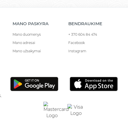
MANO PASKYRA
BENDRAUKIME
Mano duomenys
+ 370 604 84 474
Mano adresai
Facebook
Mano užsakymai
Instagram
.