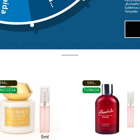
„Burkalifa
Sutikimas 
Taisyklės
 kitos prekės toje pačioje kategorijo
5ML.
5ML.
NCŪZIJA
TURKIJA