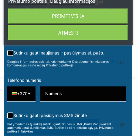
*Nuolaida galioja
Privatumo politika
Daugiau informacijos
aromatu, kuriame susijungia vaisių ir gėlių natos.
Bet tai nėra tik kvapas, tai kur kas daugiau – tai
apsipirkimams nuo 49 € !
seksualus jausmingumas, unikalumas ir
PRIIMTI VISKĄ
prabanga.
ATMESTI
Viršutinės natos:
bergamotė, persikas, obuolys
Vidurinės natos:
jasminas, pačiulis,
sandalmedis, apelsinų žiedai
Sutinku gauti naujienas ir pasiūlymus el. paštu.
Pagrindinės natos:
vanilė, gintaras, muskusas
Daugiau informacijos apie tai, kaip tvarkome jūsų duomenis rinkodaros
komunikacijai, rasite mūsų Privatumo politikoje
Telefono numeris
ATSILIEPIMAI
+370
Sutinku gauti pasiūlymus SMS žinute
Pažymėdamas šį laukelį sutinku gauti žinutes iš UAB „Burkalifa“, įskaitant
PARAŠYKITE SAVO ATSILIEPIMĄ
automatizuotai siunčiamas SMS. Sutikimas nėra pirkimo sąlyga. Privatumo
politika ir Taisyklės