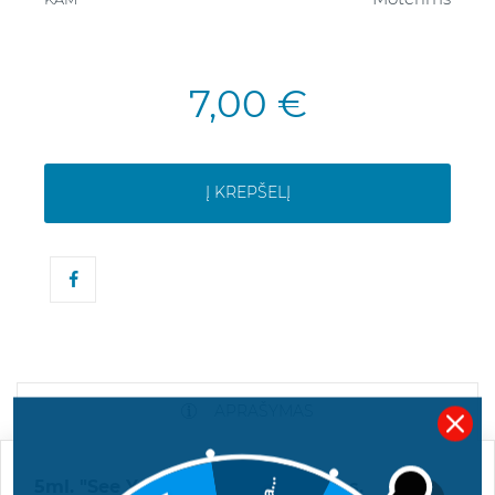
7,00 €
Į KREPŠELĮ
APRAŠYMAS
5ml. "See You" kvepalų mėginukas.