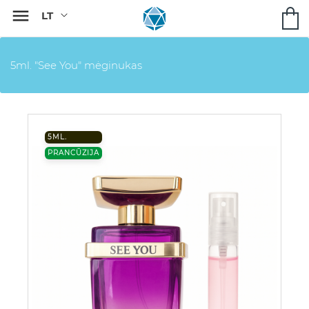

5ml. "See You" mėginukas
5ML.
PRANCŪZIJA