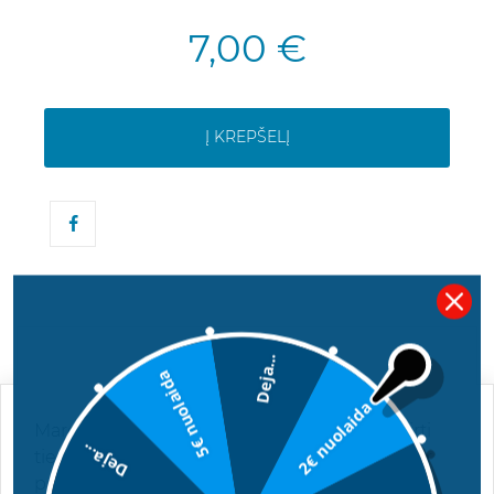
7,00 €
Į KREPŠELĮ
APRAŠYMAS
Deja...
5€ nuolaida
2€ nuolaida
Marc Joseph Eternal – tai vyriški kvepalai, skirti
Deja...
tiems, kurie siekia palikti neišdildomą įspūdį ir
pabrėžti savo unikalumą. Šis aromatas