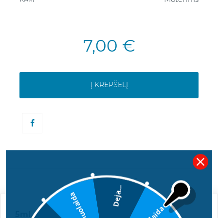
7,00 €
Į KREPŠELĮ
APRAŠYMAS
Deja...
5€ nuolaida
5ml. "Belief Red" kvepalų mėginukas.