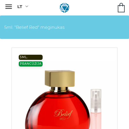

5ml. "Belief Red" mėginukas
5ML.
PRANCŪZIJA