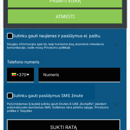
PRIIMTI VISKĄ
bergamotė, karamelė, greipfrutas.
Vidurinės natos
- jazminas, rožiniai pipirai,
ATMESTI
pačiulis, vetiveris, snaputis.
Pagrindinės (bazinės) natos
- gintaras, vanilė.
Sutinku gauti naujienas ir pasiūlymus el. paštu.
Daugiau informacijos apie tai, kaip tvarkome jūsų duomenis rinkodaros
komunikacijai, rasite mūsų Privatumo politikoje
ATSILIEPIMAI
Telefono numeris
+370
PARAŠYKITE SAVO ATSILIEPIMĄ
Sutinku gauti pasiūlymus SMS žinute
Pažymėdamas šį laukelį sutinku gauti žinutes iš UAB „Burkalifa“, įskaitant
automatizuotai siunčiamas SMS. Sutikimas nėra pirkimo sąlyga. Privatumo
politika ir Taisyklės
SUKTI RATĄ