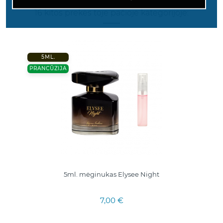
16 kitos prekės toje pačioje kategorijoje:
5ML.
PRANCŪZIJA
5ml. mėginukas Elysee Night
7,00 €