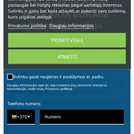
SUK RATĄ IR GAUK
paslaugas bei rodytų reklamas pagal vartotojų interesus.
– o kvapas išlieka valandomis, palikdamas
Sutinku ir galiu bet kada atšaukti ar pakeisti savo sutikimą,
NUOLAIDĄ EURAIS!
ypatingą, auksinį pėdsaką.
kuris įsigalios ateityje.
Šis unisex aromatas yra tam, kas nebijo ryškumo
*Nuolaida galioja
Privatumo politika
Daugiau informacijos
ir drąsiai žengia pirmas.
apsipirkimams nuo 49 € !
PRIIMTI VISKĄ
Ypatingas. Įsimintinas. Neįtikėtinai
charizmatiškas.
ATMESTI
Kvapas, kuris ne tik patinka — jis sukuria įspūdį,
kuris išlieka.
Viršutinės natos
: bergamotė, mandarinas,
Sutinku gauti naujienas ir pasiūlymus el. paštu.
šafranas
Daugiau informacijos apie tai, kaip tvarkome jūsų duomenis rinkodaros
komunikacijai, rasite mūsų Privatumo politikoje
Vidurinės natos
: rožė, jazminas, persikas
Pagrindinės natos
: ambra, vanilė, sandalmedis,
Telefono numeris
baltasis muskusas
+370