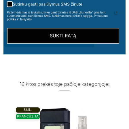
Sutinku gauti pasiūlymus SMS žinute
ATSILIEPIMAI
Pažymėdamas šį laukelį sutinku gauti žinutes iš UAB „Burkalifa“, įskaitant
automatizuotai siunčiamas SMS. Sutikimas nėra pirkimo sąlyga. Privatumo
politika ir Taisyklės
SUKTI RATĄ
PARAŠYKITE SAVO ATSILIEPIMĄ
16 kitos prekės toje pačioje kategorijoje:
5ML.
PRANCŪZIJA