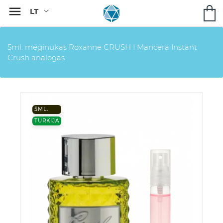

5ml. mėginukas Roxanne CRUSH I Mancera Instant
Crush analogas
5ML.
TURKIJA