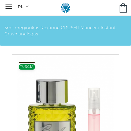

5ml. mėginukas Roxanne CRUSH I Mancera Instant
Crush analogas
TURCJA