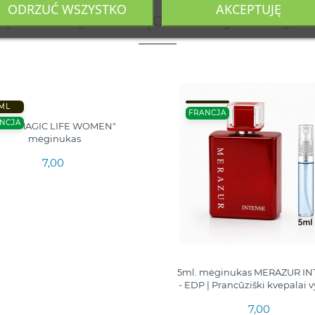
ODRZUĆ WSZYSTKO
AKCEPTUJĘ
 produkty należące do tej samej ka
ML
FRANCJA
NCJA
ml "MAGIC LIFE WOMEN"
mėginukas
7,00
5ml. mėginukas MERAZUR I
- EDP | Prancūziški kvepalai 
7,00