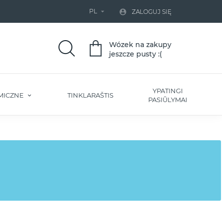
PL


ZALOGUJ SIĘ
Wózek na zakupy
jeszcze pusty :(
YPATINGI
MICZNE
TINKLARAŠTIS
PASIŪLYMAI