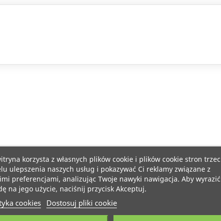
itryna korzysta z własnych plików cookie i plików cookie stron trzec
lu ulepszenia naszych usług i pokazywać Ci reklamy związane z
mi preferencjami, analizując Twoje nawyki nawigacja. Aby wyrazić
ę na jego użycie, naciśnij przycisk Akceptuj.
tyka cookies
Dostosuj pliki cookie