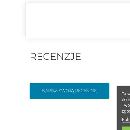
RECENZJE
NAPISZ SWOJĄ RECENZJĘ
Ta w
w ce
Twoi
zgod
Poli