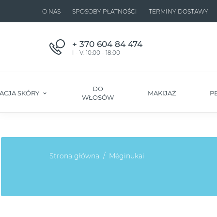
O NAS
SPOSOBY PŁATNOŚCI
TERMINY DOSTAWY
+ 370 604 84 474
I - V: 10:00 - 18:00
DO
ACJA SKÓRY
MAKIJAŻ
P
WŁOSÓW
Strona główna
Mėginukai