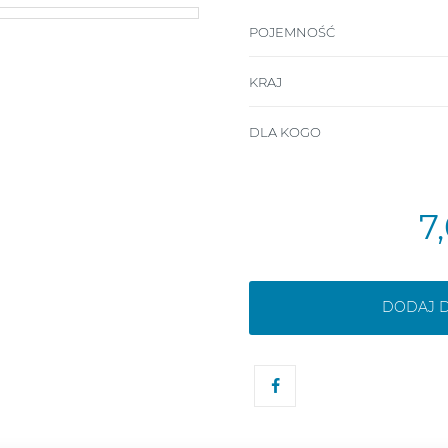
POJEMNOŚĆ
KRAJ
DLA KOGO
7
DODAJ 