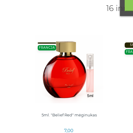
16 inne
5
FRANCJA
FRA
5
JOSEPH
5ml. "Belief Red" mėginukas
7,00