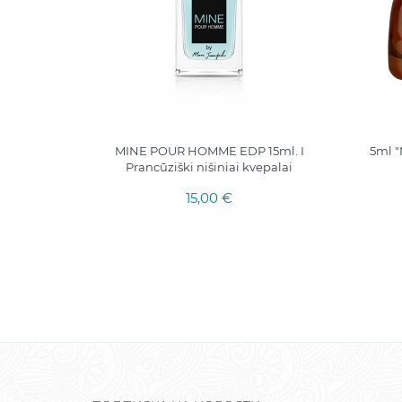
h Mystery
MINE POUR HOMME EDP 15ml. I
5ml 
Prancūziški nišiniai kvepalai
15,00 €