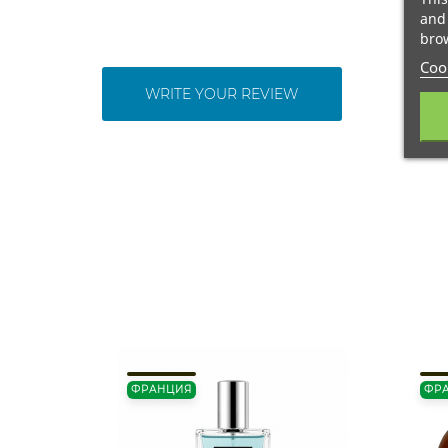
and 
brow
Cook
WRITE YOUR REVIEW
ФРАНЦИЯ
ФР