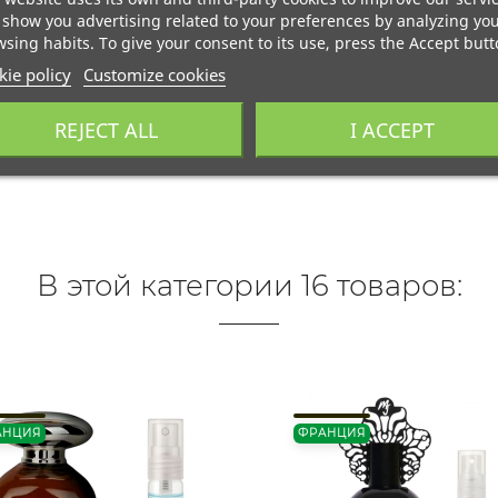
show you advertising related to your preferences by analyzing yo
sing habits. To give your consent to its use, press the Accept butt
ie policy
Customize cookies
REJECT ALL
I ACCEPT
В этой категории 16 товаров:
АНЦИЯ
ФРАНЦИЯ