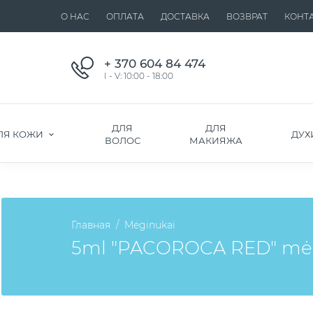
О НАС
ОПЛАТА
ДОСТАВКА
ВОЗВРАТ
КОНТ
+ 370 604 84 474
I - V: 10:00 - 18:00
ДЛЯ
ДЛЯ
ЛЯ КОЖИ
ДУХ
ВОЛОС
МАКИЯЖА
Главная
Mėginukai
5ml "PACOROCA RED" mė