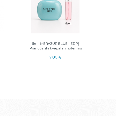
5ml. MERAZUR BLUE - EDP|
5ml. mė
Prancūziški kvepalai moterims
7,00 €