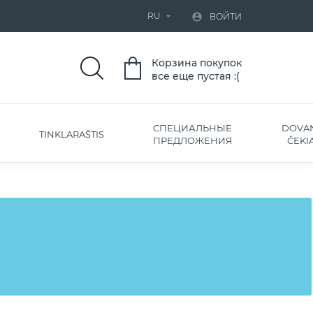
RU


ВОЙТИ
Корзина покупок
все еще пустая :(
СПЕЦИАЛЬНЫЕ
DOVA
TINKLARAŠTIS
ПРЕДЛОЖЕНИЯ
ČEKIA