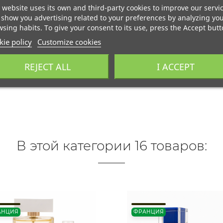
 website uses its own and third-party cookies to improve our servi
show you advertising related to your preferences by analyzing yo
sing habits. To give your consent to its use, press the Accept butt
ie policy
Customize cookies
REJECT ALL
I ACCEPT
В этой категории 16 товаров:
АНЦИЯ
ФРАНЦИЯ