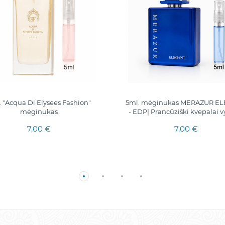
. "Acqua Di Elysees Fashion"
5ml. mėginukas MERAZUR E
mėginukas
- EDP| Prancūziški kvepalai 
7,00 €
7,00 €