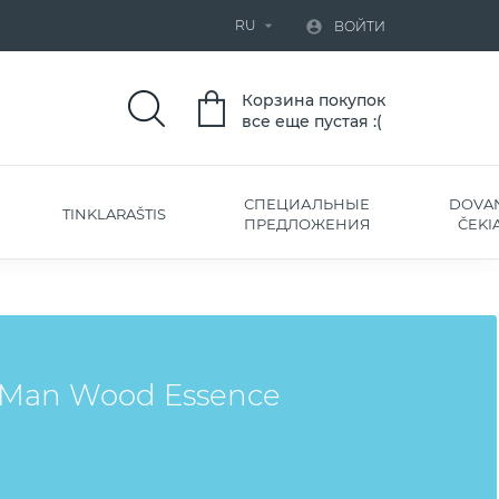
RU


ВОЙТИ
Корзина покупок
все еще пустая :(
СПЕЦИАЛЬНЫЕ
DOVA
TINKLARAŠTIS
ПРЕДЛОЖЕНИЯ
ČEKIA
 Man Wood Essence