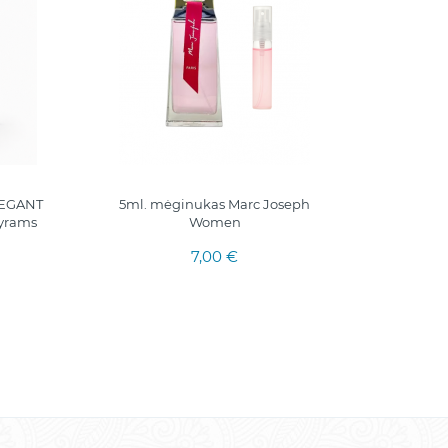
LEGANT
5ml. mėginukas Marc Joseph
5ml.
vyrams
Women
Pranc
7,00 €