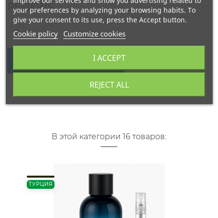
improve our services and show you advertising related to
REVIEWS
your preferences by analyzing your browsing habits. To
give your consent to its use, press the Accept button.
Cookie policy
Customize cookies
I ACCEPT
WRITE YOUR REVIEW
REJECT ALL
В этой категории 16 товаров:
ТУРЦИЯ