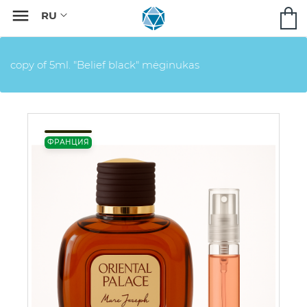

copy of 5ml. "Belief black" mėginukas
ФРАНЦИЯ