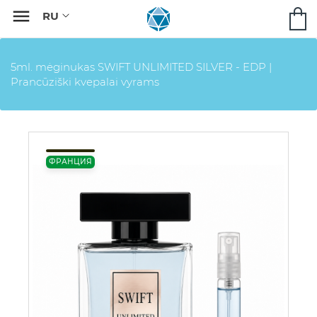

5ml. mėginukas SWIFT UNLIMITED SILVER - EDP |
Prancūziški kvepalai vyrams
ФРАНЦИЯ