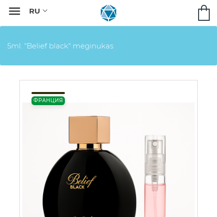

5ml. "Belief black" mėginukas
ФРАНЦИЯ