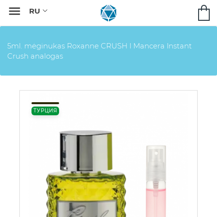

5ml. mėginukas Roxanne CRUSH I Mancera Instant
Crush analogas
ТУРЦИЯ