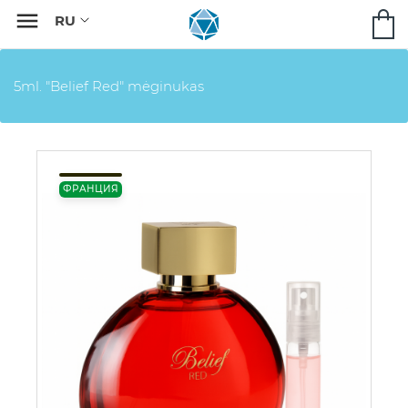

5ml. "Belief Red" mėginukas
ФРАНЦИЯ