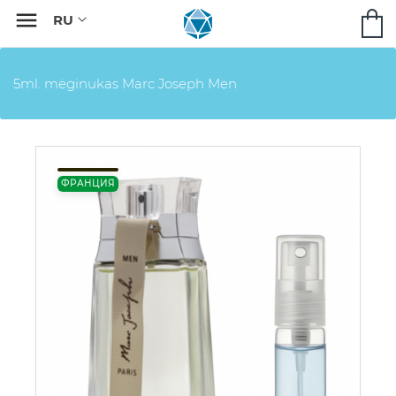

5ml. mėginukas Marc Joseph Men
ФРАНЦИЯ