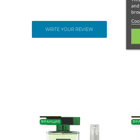
and 
brow
Cook
WRITE YOUR REVIEW
ФРАНЦИЯ
ФР