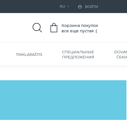
RU


ВОЙТИ
Корзина покупок
все еще пустая :(
СПЕЦИАЛЬНЫЕ
DOVA
TINKLARAŠTIS
ПРЕДЛОЖЕНИЯ
ČEKIA