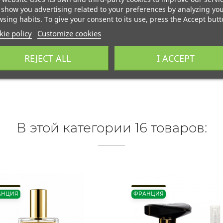
show you advertising related to your preferences by analyzing yo
sing habits. To give your consent to its use, press the Accept butt
ie policy
Customize cookies
REJECT ALL
I ACCEPT
В этой категории 16 товаров:
АНЦИЯ
ФРАНЦИЯ