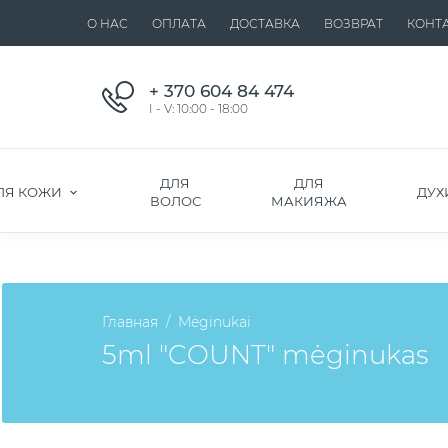
О НАС
ОПЛАТА
ДОСТАВКА
ВОЗВРАТ
КОНТ
+ 370 604 84 474
I - V: 10:00 - 18:00
ДЛЯ
ДЛЯ
ЛЯ КОЖИ
ДУХ
ВОЛОС
МАКИЯЖА
Главная
Mėginukai
5ml "COUNT" mėginukas