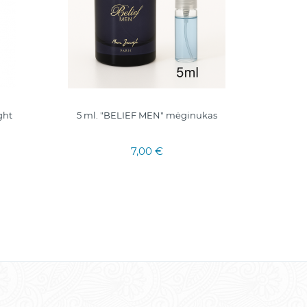
ght
5 ml. "BELIEF MEN" mėginukas
MINE ELI
7,00 €