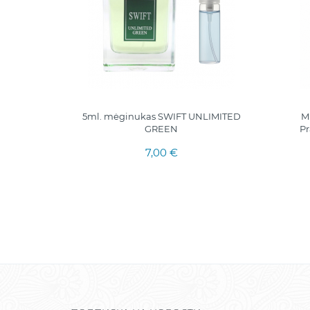
nukas
5ml. mėginukas SWIFT UNLIMITED
M
GREEN
Pr
7,00 €