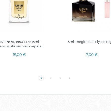
INE NOIR 1950 EDP 15ml. I
5ml. mėginukas Elysee Ni
ancūziški nišiniai kvepalai
15,00 €
7,00 €