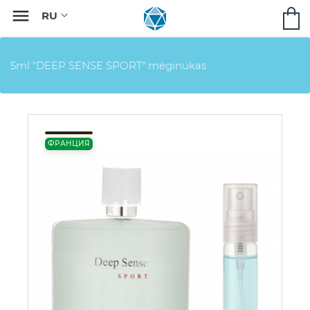

5ml "DEEP SENSE SPORT" mėginukas
ФРАНЦИЯ