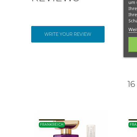
um 
Ihre
Ihre
Scha
Wei
WRITE YOUR REVIEW
16
FRANKREICH
FRA