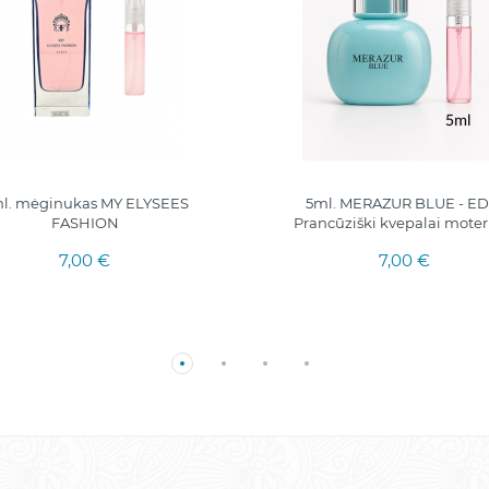
l. mėginukas MY ELYSEES
5ml. MERAZUR BLUE - ED
FASHION
Prancūziški kvepalai mote
7,00 €
7,00 €