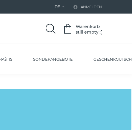
DE


ANMELDEN
Warenkorb
still empty :(
RAŠTIS
SONDERANGEBOTE
GESCHENKGUTSCH