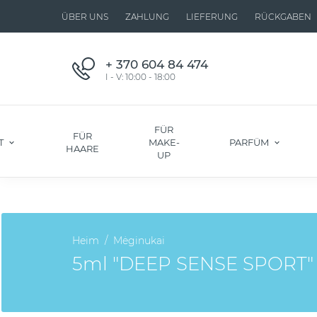
ÜBER UNS
ZAHLUNG
LIEFERUNG
RÜCKGABEN
+ 370 604 84 474
I - V: 10:00 - 18:00
FÜR
FÜR
T
MAKE-
PARFÜM
HAARE
UP
Heim
Mėginukai
5ml "DEEP SENSE SPORT"