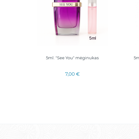
INTENSE
5ml. "See You" mėginukas
5m
 VANILLE
7,00 €