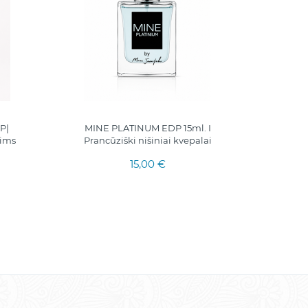
P|
MINE PLATINUM EDP 15ml. I
5ml
rims
Prancūziški nišiniai kvepalai
15,00 €