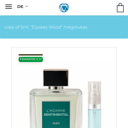

copy of 5ml. "Elysees Wood" mėginukas
FRANKREICH