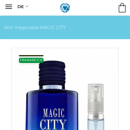

5ml. mėginukas MAGIC CITY
FRANKREICH