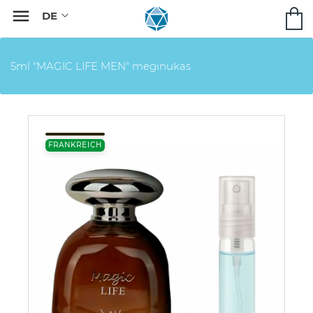

5ml "MAGIC LIFE MEN" mėginukas
FRANKREICH