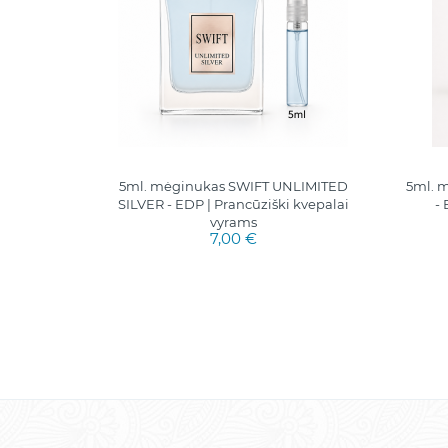
sual"
5ml. mėginukas SWIFT UNLIMITED
5ml. 
SILVER - EDP | Prancūziški kvepalai
- 
vyrams
7,00 €