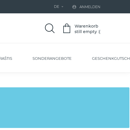
DE


ANMELDEN
Warenkorb
still empty :(
RAŠTIS
SONDERANGEBOTE
GESCHENKGUTSCH