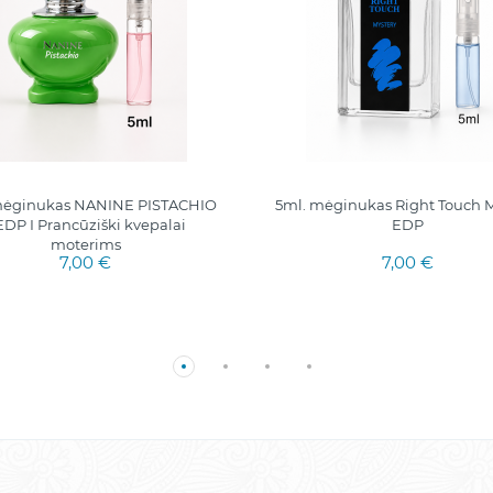
mėginukas NANINE PISTACHIO
5ml. mėginukas Right Touch M
EDP I Prancūziški kvepalai
EDP
moterims
7,00 €
7,00 €