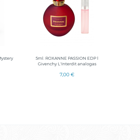
ystery
5ml. ROXANNE PASSION EDP l
5ml.
Givenchy L'Interdit analogas
7,00 €