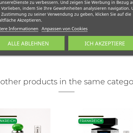
unsereDienste zu verbessern. Und zeigen Sie Werbung in Bezug a
 Vorlieben, indem Sie Ihre Gewohnheiten analysieren navigation.
 Zustimmung zu seiner Verwendung zu geben, klicken Sie auf die
ltfläche Akzeptieren.
tere Informationen
Anpassen von Cookies
ALLE ABLEHNEN
ICH AKZEPTIERE
 other products in the same catego
NKREICH
FRANKREICH