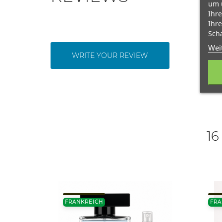
um 
Ihre
Ihre
Scha
Wei
WRITE YOUR REVIEW
16
FRANKREICH
FRA