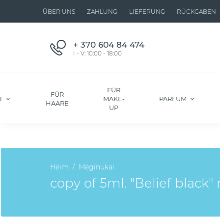
ÜBER UNS
ZAHLUNG
LIEFERUNG
RÜCKGABEN
+ 370 604 84 474
I - V: 10:00 - 18:00
FÜR
FÜR
T
MAKE-
PARFÜM
HAARE
UP
Heim
Mėginukai
copy of 5ml. "Belief black