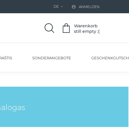
DE


ANMELDEN
Warenkorb
still empty :(
RAŠTIS
SONDERANGEBOTE
GESCHENKGUTSCH
nalogas