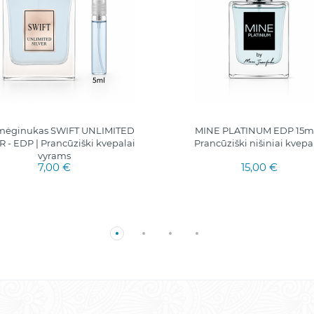
 mėginukas SWIFT UNLIMITED
MINE PLATINUM EDP 15ml.
R - EDP | Prancūziški kvepalai
Prancūziški nišiniai kvepa
vyrams
7,00 €
15,00 €