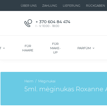
ÜBER UNS
ZAHLUNG
LIEFERUNG
RÜCKGABEN
+ 370 604 84 474
I - V: 10:00 - 18:00
FÜR
FÜR
T
MAKE-
PARFÜM
HAARE
UP
Heim
Mėginukai
5ml. mėginukas Roxanne Ar