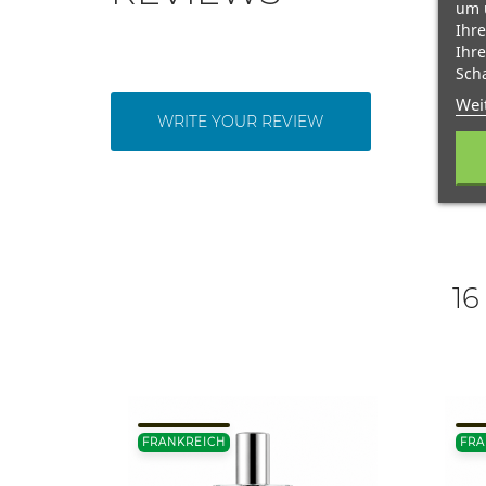
um 
Ihre
Ihre
Scha
Wei
WRITE YOUR REVIEW
16
FRANKREICH
FRA