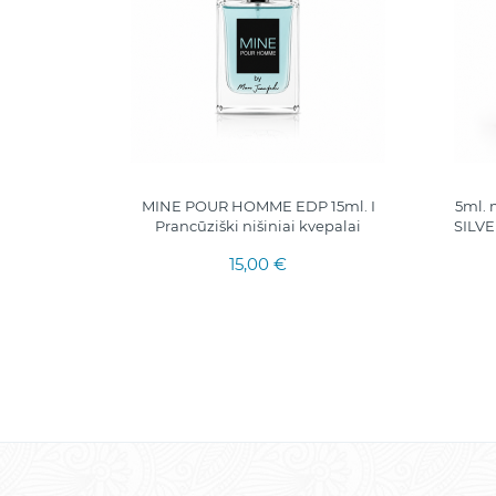
 "ADORE"
MINE POUR HOMME EDP 15ml. I
5ml.
RA GOOD
Prancūziški nišiniai kvepalai
SILVE
15,00 €