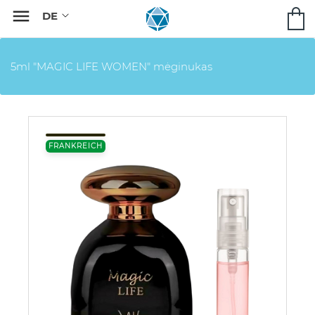

5ml "MAGIC LIFE WOMEN" mėginukas
FRANKREICH