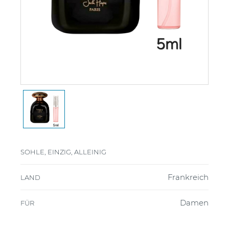
SOHLE, EINZIG, ALLEINIG
Frankreich
LAND
Damen
FÜR