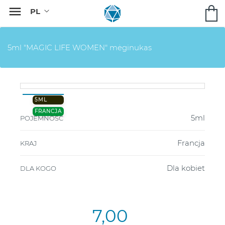

5ml "MAGIC LIFE WOMEN" mėginukas
5ML
FRANCJA
5ml
POJEMNOŚĆ
Francja
KRAJ
Dla kobiet
DLA KOGO
7,00