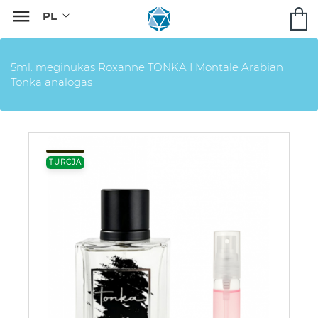

5ml. mėginukas Roxanne TONKA I Montale Arabian
Tonka analogas
TURCJA