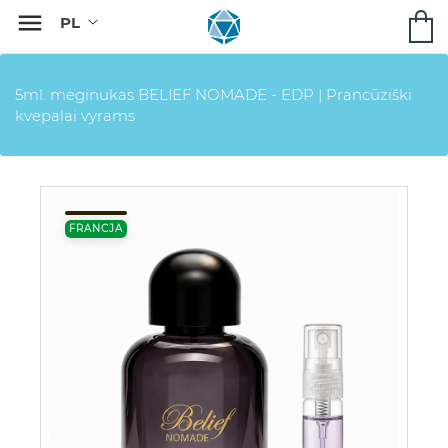

5ml. mėginukas BELIEF NOMADE - EDP | Prancūziški
kvepalai vyrams
FRANCJA