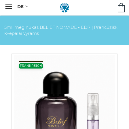

5ml. mėginukas BELIEF NOMADE - EDP | Prancūziški
kvepalai vyrams
FRANKREICH