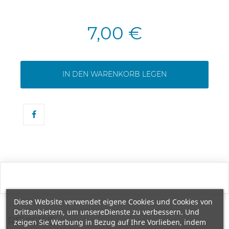
7,00 €
IN DEN WARENKORB LEGEN
Diese Website verwendet eigene Cookies und Cookies von
Drittanbietern, um unsereDienste zu verbessern. Und
REVIEWS
zeigen Sie Werbung in Bezug auf Ihre Vorlieben, indem