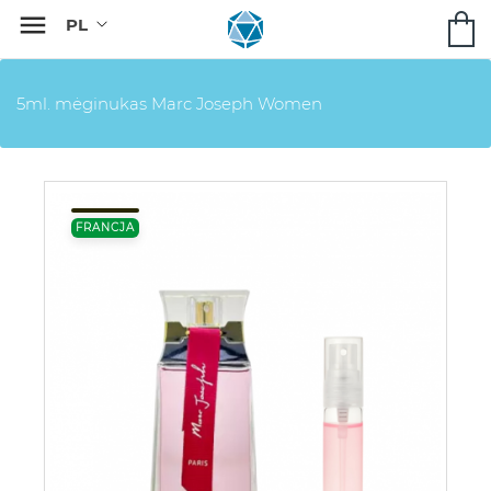

5ml. mėginukas Marc Joseph Women
FRANCJA