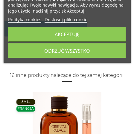
analizując Twoje nawyki nawigacja. Aby wyrazić zgodę na
jego użycie, naciśnij przycisk Akceptuj.
Polityka cookies
Dostosuj pliki cookie
NAPISZ SWOJĄ RECENZJĘ
AKCEPTUJĘ
ODRZUĆ WSZYSTKO
16 inne produkty należące do tej samej kategorii:
5ML.
FRANCJA