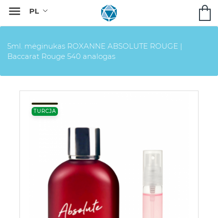

5ml. mėginukas ROXANNE ABSOLUTE ROUGE |
Baccarat Rouge 540 analogas
TURCJA